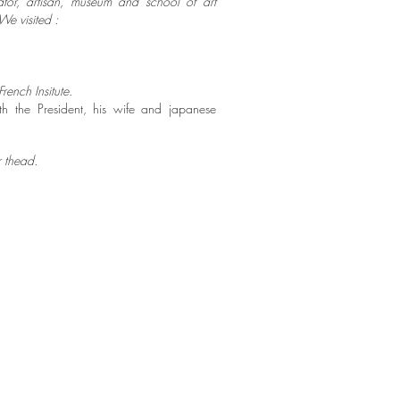
urator, artisan, museum and school of art
We visited :
rench Insitute.
h the President, his wife and japanese
r thead.