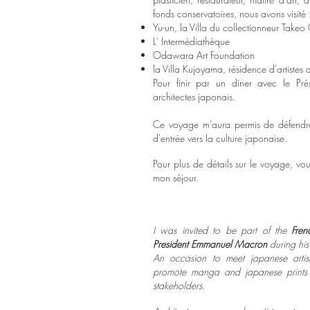
fonds conservatoires, nous avons visité 
Yu-un, la Villa du collectionneur Take
L' Intermédiathèque
Odawara Art Foundation
la Villa Kujoyama, résidence d'artistes de
Pour finir par un diner avec le Pr
architectes japonais.
Ce voyage m'aura permis de défend
d'entrée vers la culture japonaise.
Pour plus de détails sur le voyage, vou
mon séjour.
I was invited to be part of the
Fren
President Emmanuel Macron
during his 
An occasion to meet japanese artist
promote manga and japanese prints 
stakeholders.