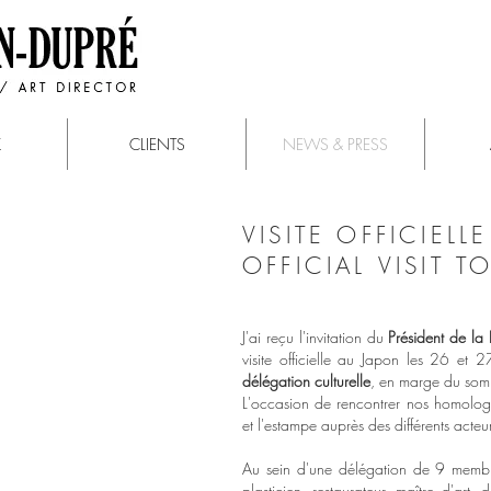
K
CLIENTS
NEWS & PRESS
VISITE OFFICIELL
OFFICIAL VISIT T
J'ai reçu l'invitation du
Président de la
visite officielle au Japon les 26 et
délégation culturelle
, en marge du so
L'occasion de rencontrer nos homolo
et l'estampe auprès des différents acteur
Au sein d'une délégation de 9 membr
plasticien, restaurateur, maître d'art,