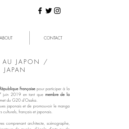
ABOUT
CONTACT
E AU JAPON /
O JAPAN
 République Française
pour participer à la
 27 juin 2019 en tant que
membre de la
mmet du G20 d'Osaka.
gues japonais et de promouvoir le manga
s culturels, français et japonais.
es comprenant architecte, scénographe,
 directeurs de musée, d'école d'arts ou de