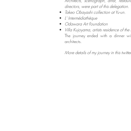
Architects, scenograph, artist, resta
directors, were part of this delegation. 
Takeo Obayashi collection at Yu-un.
L' Intermédiathèque
Odawara Art Foundation
Villa Kujoyama, artists residence of the F
The journey ended with a dinner wit
architects.
More details of my journey in this twitte