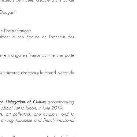
:
o Obayashi
 l'Institut français.
ésident et son épouse en l'honneur des
re le manga en France comme une porte
s trouverez ci-dessous le thread twitter de
ch Delegation of Culture
accompanying
official visit to Japan, in June 2019.
s, art collectors, and curators, and to
among Japanese and French instutional