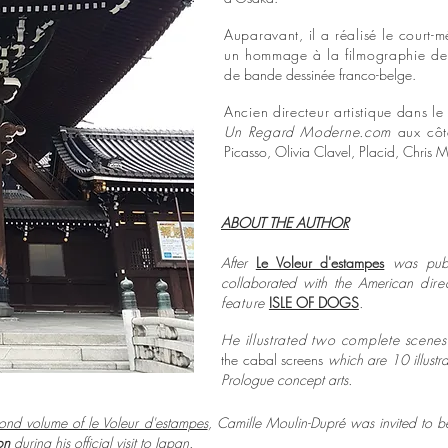
Auparavant, il a réalisé le court-
un hommage à la filmographie de 
de
bande dessinée franco-belge.
Ancien directeur artistique dans le
Un Regard Moderne.com
aux côt
Picasso, Olivia Clavel, Placid, Chris M
ABOUT THE AUTHOR
After
Le Voleur d'estampes
was publ
collaborated with the American
dir
feature
ISLE OF DOGS
.
He illustrated two complete scenes 
the cabal screens
which are 10 illustr
Prologue concept arts.
cond volume of
le Voleur d'estampes
, Camille Moulin-Dupré was invited to b
on
during his
official visit to Japan
.