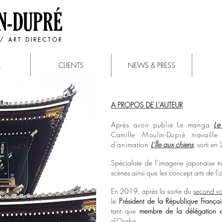
K
CLIENTS
NEWS & PRESS
A PROPOS DE L'AUTEUR
Après avoir publié Le manga
Le
Camille Moulin-Dupré travail
d’animation
L’Île aux chiens
, sorti e
Spécialiste de l’imagerie japonaise tr
scènes ainsi que les concept arts de l’o
En 2019, après la sortie du
second vo
le
Président de la République Françai
tant que
membre de la délégation cu
d'Osaka.