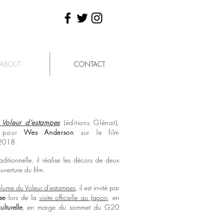
ABOUT
CONTACT
 Voleur d’estampes
(éditions Glénat),
le pour
Wes Anderson
sur le film
n 2018.
aditionnelle, il réalise les décors de deux
uverture du film.
lume du Voleur d'estampes
, il est invité par
se
lors de la
visite officielle au Japon
, en
lturelle
, en marge du sommet du G20