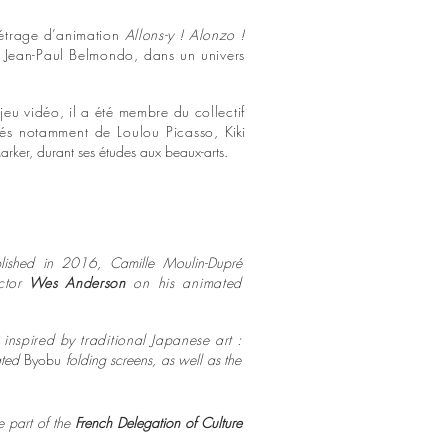
métrage d’animation
Allons-y ! Alonzo !
Jean-Paul Belmondo, dans un univers
 jeu vidéo, il a été membre du collectif
és notamment de Loulou Picasso,
Kiki
arker, durant ses études aux beaux-arts.
ished in 2016, Camille Moulin-Dupré
ector
Wes Anderson
on his animated
inspired by traditional Japanese art :
ated
Byobu
folding screens,
as well as the
e part of the
French Delegation of Culture