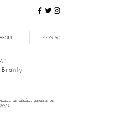
ABOUT
CONTACT
AT
 Branly
rations du dépliant jeunesse de
 2021